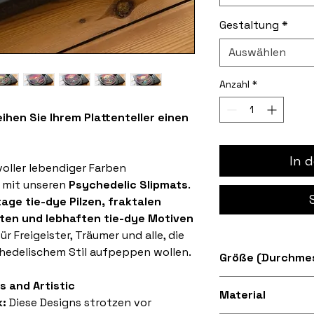
Gestaltung
*
Auswählen
Anzahl
*
ihen Sie Ihrem Plattenteller einen
In 
voller lebendiger Farben
 mit unseren
Psychedelic Slipmats
.
tage tie-dye Pilzen, fraktalen
ten und lebhaften tie-dye Motiven
r Freigeister, Träumer und alle, die
chedelischem Stil aufpeppen wollen.
Größe (Durchmes
Erhältlich in den
s and Artistic
Material
k:
Diese Designs strotzen vor