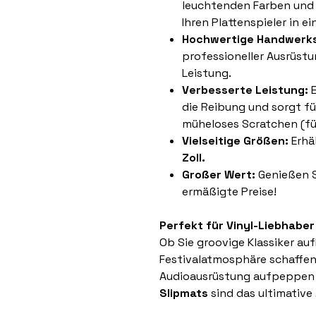
leuchtenden Farben und 
Ihren Plattenspieler in ei
Hochwertige Handwerk
professioneller Ausrüstu
Leistung.
Verbesserte Leistung:
E
die Reibung und sorgt f
müheloses Scratchen (fü
Vielseitige Größen:
Erhä
Zoll.
Großer Wert:
Genießen S
ermäßigte Preise!
Perfekt für Vinyl-Liebhaber
Ob Sie groovige Klassiker auf
Festivalatmosphäre schaffen 
Audioausrüstung aufpeppen 
Slipmats
sind das ultimative 