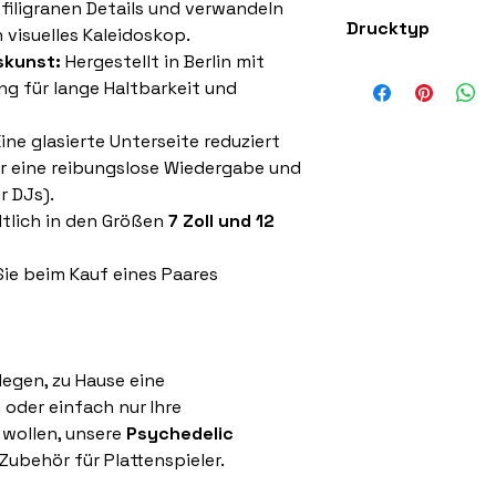
filigranen Details und verwandeln
Superweicher Filz
Drucktyp
n visuelles Kaleidoskop.
skunst:
Hergestellt in Berlin mit
Hochwertiger 300
ng für lange Haltbarkeit und
ine glasierte Unterseite reduziert
ür eine reibungslose Wiedergabe und
r DJs).
ltlich in den Größen
7 Zoll und 12
ie beim Kauf eines Paares
legen, zu Hause eine
oder einfach nur Ihre
wollen, unsere
Psychedelic
Zubehör für Plattenspieler.