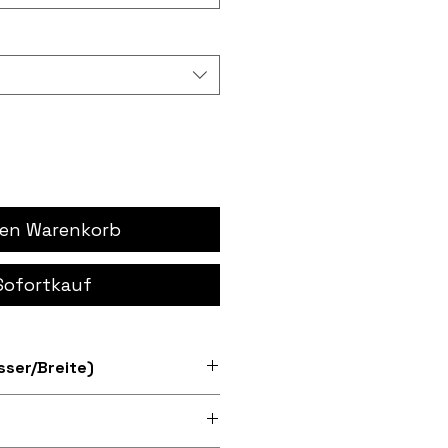
den Warenkorb
Sofortkauf
ser/Breite)
 Größen 7" und 12"