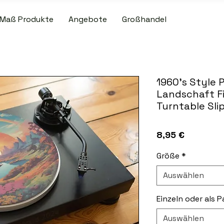
Maß Produkte
Angebote
Großhandel
R VERSAND BEI PATCH- UND SLIPMAT-BESTELLUNGEN ÜBER 50,00
1960's Style 
Landschaft Fi
Turntable Sli
Preis
8,95 €
Größe
*
Auswählen
Einzeln oder als P
Auswählen