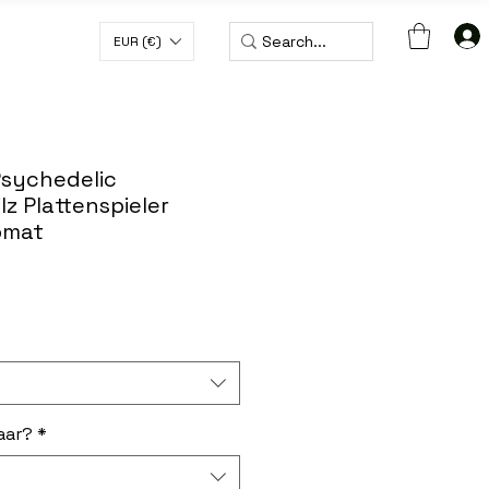
EUR (€)
 € MIT DEM CODE WORLDWIDE50
Psychedelic
lz Plattenspieler
pmat
aar?
*