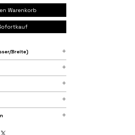
den Warenkorb
Sofortkauf
ser/Breite)
arzer Rand, Bügelvlies
d leicht glänzendes
 (aus recyceltem Polyester)
taldruck mit 300 dpi auf
en
ung liegt bei) oder optional
 Nadel