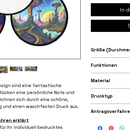
In 
Größe (Durchmes
4 Zoll (10,16cm)
Funktionen
Aufgenähter schw
Material
sign sind eine fantastische
Seidig weiches un
stücken eine persönliche Note und
Drucktyp
Mikrofasergewebe
eichnen sich durch eine schöne,
 und einen waschfesten Druck aus.
Hochwertiger Digi
Antragsverfahr
Stoff
ahren erklärt
Aufbügeln (Anleit
ür Ihr individuell bedrucktes
mit einer starken