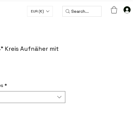
EUR (€)
 € MIT DEM CODE WORLDWIDE50
4" Kreis Aufnäher mit
es
*