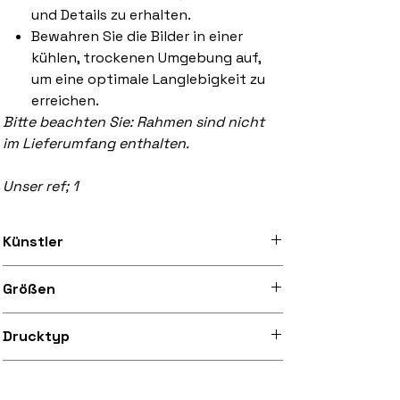
und Details zu erhalten.
Bewahren Sie die Bilder in einer
kühlen, trockenen Umgebung auf,
um eine optimale Langlebigkeit zu
erreichen.
Bitte beachten Sie: Rahmen sind nicht
im Lieferumfang enthalten.
Unser ref; 1
Künstler
'--
Größen
Erhältlich in A3 (297 mm x 420 mm) und
Drucktyp
A3+ (329 mm x 483 mm)
Hochwertiger Digitaldruck mit 300 dpi
Papiersorte