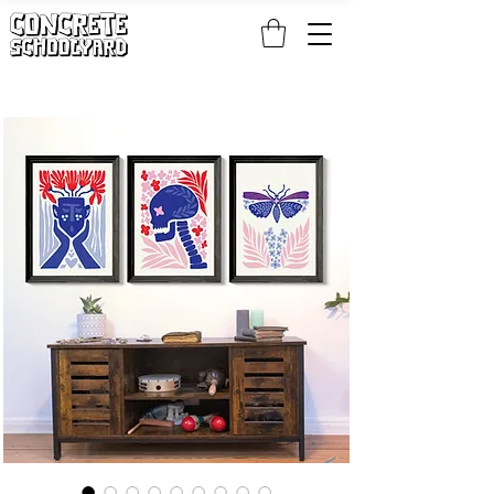
KOSTENLOSER STANDARDWELTWEITER VERSAND BEI PATCH- UND S