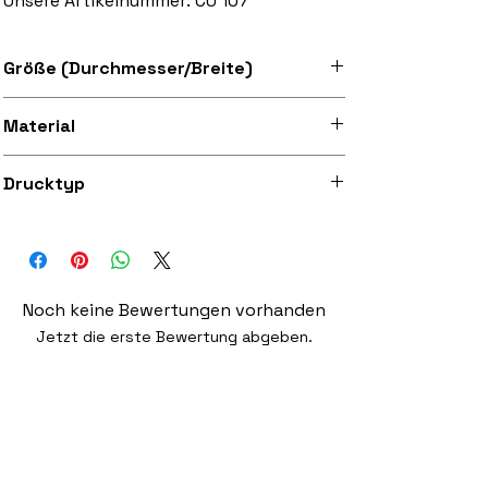
Unsere Artikelnummer: CU 107
Größe (Durchmesser/Breite)
Erhältlich in den Größen 7" und 12"
Material
Superweicher Filz
Drucktyp
Hochwertiger 300dpi Digitaldruck auf
Stoff
Noch keine Bewertungen vorhanden
Jetzt die erste Bewertung abgeben.
Bewertung abgeben