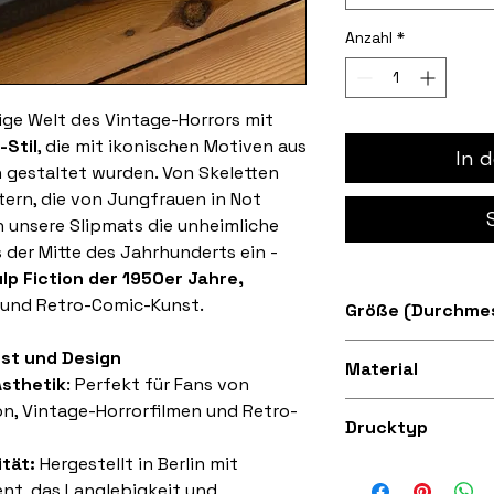
Anzahl
*
rige Welt des Vintage-Horrors mit
-Stil
, die mit ikonischen Motiven aus
In 
 gestaltet wurden. Von Skeletten
ern, die von Jungfrauen in Not
unsere Slipmats die unheimliche
 der Mitte des Jahrhunderts ein -
lp Fiction der 1950er Jahre,
und Retro-Comic-Kunst.
Größe (Durchmes
Erhältlich in den 
st und Design
Material
sthetik
: Perfekt für Fans von
on, Vintage-Horrorfilmen und Retro-
Superweicher Filz
Drucktyp
tät:
Hergestellt in Berlin mit
Hervorragende Qua
nt, das Langlebigkeit und