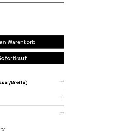
den Warenkorb
Sofortkauf
ser/Breite)
Größen 7" und 12".
lität 300dpi Digitaldruck