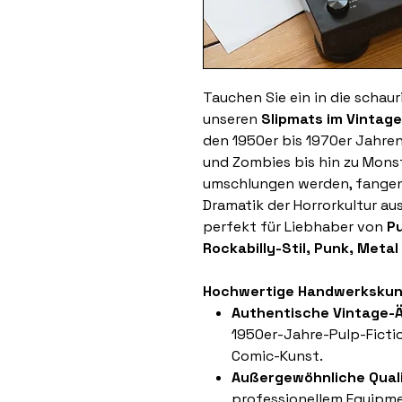
Tauchen Sie ein in die schau
unseren
Slipmats im Vintage
den 1950er bis 1970er Jahren
und Zombies bis hin zu Monst
umschlungen werden, fangen 
Dramatik der Horrorkultur aus
perfekt für Liebhaber von
Pu
Rockabilly-Stil, Punk, Metal
Hochwertige Handwerkskun
Authentische Vintage-Ä
1950er-Jahre-Pulp-Ficti
Comic-Kunst.
Außergewöhnliche Quali
professionellem Equipme