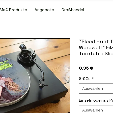
Maß Produkte
Angebote
Großhandel
R VERSAND BEI PATCH- UND SLIPMAT-BESTELLUNGEN ÜBER 50,00
"Blood Hunt f
Werewolf" Filz
Turntable Sli
Preis
8,95 €
Größe
*
Auswählen
Einzeln oder als P
Auswählen