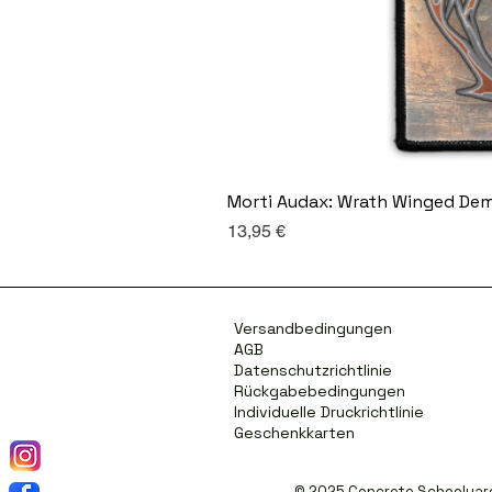
Morti Audax: Wrath Winged De
Preis
13,95 €
Versandbedingungen
AGB
Datenschutzrichtlinie
Rückgabebedingungen
Individuelle Druckrichtlinie
Geschenkkarten
© 2025 Concrete Schoolyard. 