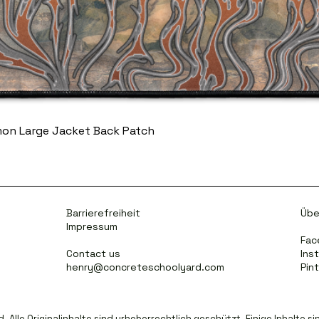
mon Large Jacket Back Patch
Barrierefreiheit
Übe
Impressum
Fac
Contact us
Ins
henry@concreteschoolyard.com
Pin
Alle Originalinhalte sind urheberrechtlich geschützt. Einige Inhalte sin