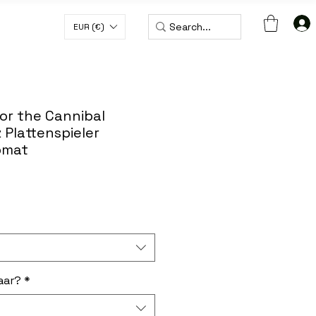
EUR (€)
 € MIT DEM CODE WORLDWIDE50
or the Cannibal
 Plattenspieler
pmat
aar?
*