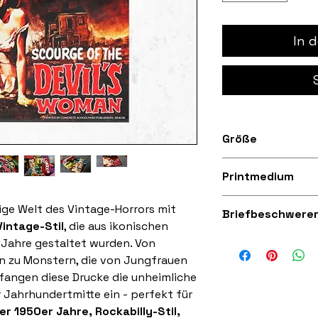
In 
Größe
Erhältlich in A3
Printmedium
(329 mm x 483 m
Schweres, mattes
rige Welt des Vintage-Horrors mit
Briefbeschwere
hochwertiger, tra
intage-Stil
, die aus ikonischen
197 g/m²
r Jahre gestaltet wurden. Von
in zu Monstern, die von Jungfrauen
fangen diese Drucke die unheimliche
r Jahrhundertmitte ein - perfekt für
er 1950er Jahre, Rockabilly-Stil,