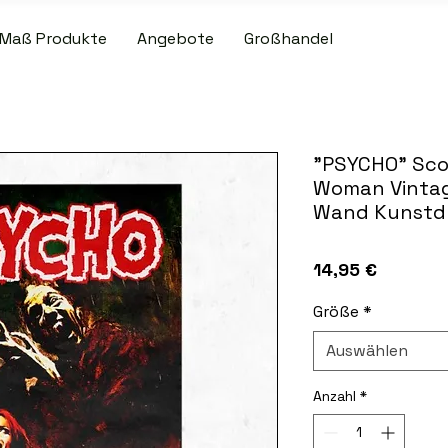
Maß Produkte
Angebote
Großhandel
R VERSAND BEI PATCH- UND SLIPMAT-BESTELLUNGEN ÜBER 50,00
"PSYCHO" Scou
Woman Vintage
Wand Kunstd
Preis
14,95 €
Größe
*
Auswählen
Anzahl
*