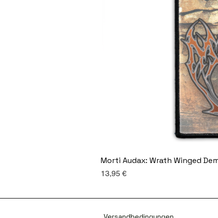
Morti Audax: Wrath Winged De
Preis
13,95 €
Versandbedingungen