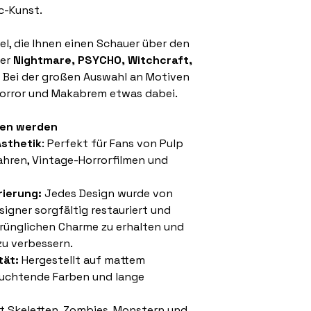
c-Kunst.
el, die Ihnen einen Schauer über den
ter
Nightmare, PSYCHO, Witchcraft,
Bei der großen Auswahl an Motiven
-Horror und Makabrem etwas dabei.
ben werden
sthetik
: Perfekt für Fans von Pulp
ahren, Vintage-Horrorfilmen und
ierung:
Jedes Design wurde von
igner sorgfältig restauriert und
sprünglichen Charme zu erhalten und
 zu verbessern.
tät:
Hergestellt auf mattem
leuchtende Farben und lange
t Skeletten, Zombies, Monstern und