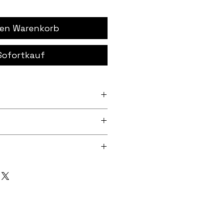
den Warenkorb
Sofortkauf
 (297 mm x 420 mm) und A3+
m)
 Archivpapier mit
r
ditioneller Haptik