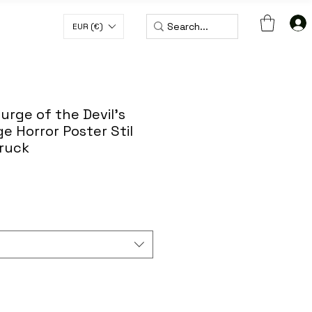
EUR (€)
 € MIT DEM CODE WORLDWIDE50
rge of the Devil's
 Horror Poster Stil
ruck