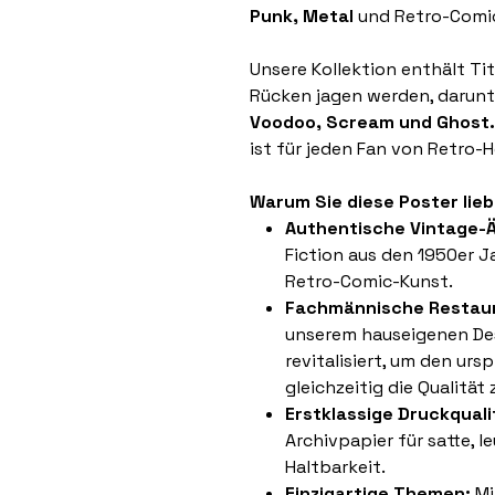
Punk, Metal
und Retro-Comi
Unsere Kollektion enthält Tit
Rücken jagen werden, darun
Voodoo, Scream und Ghost.
ist für jeden Fan von Retro
Warum Sie diese Poster lie
Authentische Vintage-Ä
Fiction aus den 1950er J
Retro-Comic-Kunst.
Fachmännische Restaur
unserem hauseigenen Des
revitalisiert, um den ur
gleichzeitig die Qualität
Erstklassige Druckquali
Archivpapier für satte, 
Haltbarkeit.
Einzigartige Themen:
Mi