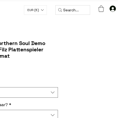
EUR (€)
 € MIT DEM CODE WORLDWIDE50
orthern Soul Demo
ilz Plattenspieler
pmat
aar?
*