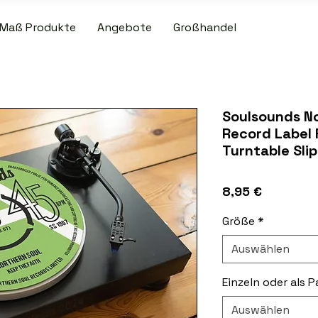
Maß Produkte
Angebote
Großhandel
R VERSAND BEI PATCH- UND SLIPMAT-BESTELLUNGEN ÜBER 50,00
Soulsounds N
Record Label F
Turntable Sli
Preis
8,95 €
Größe
*
Auswählen
Einzeln oder als P
Auswählen