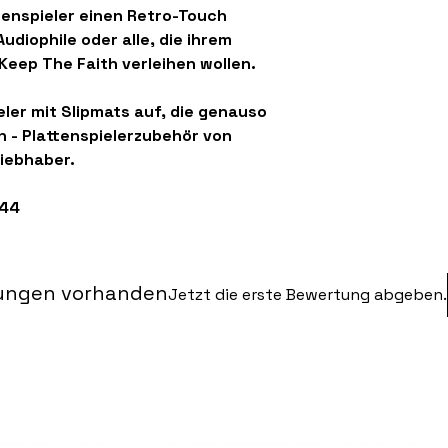
ttenspieler einen Retro-Touch
Audiophile oder alle, die ihrem
Keep The Faith
verleihen wollen.
eler mit Slipmats auf, die genauso
n - Plattenspielerzubehör von
Liebhaber.
144
ungen vorhanden
Jetzt die erste Bewertung abgeben.