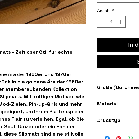
Anzahl
*
In 
ats - Zeitloser Stil für echte
ene Ära der
1960er und 1970er
rück in die goldene Ära der
1960er
Größe (Durchmes
er atemberaubenden Kollektion
Slipmats
. Mit kultigen Motiven wie
Erhältlich in den
Material
od-Zielen, Pin-up-Girls
und mehr
 geeignet, um Ihrem Plattenspieler
Superweicher Filz
es Flair zu verleihen. Egal, ob Sie
Drucktyp
n-Soul-Tänzer oder ein Fan der
Hochwertiger 300
 diese Slipmats sind eine stilvolle