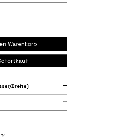
den Warenkorb
Sofortkauf
ser/Breite)
 Größen 7" und 12"
dpi Digitaldruck auf Stoff