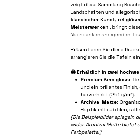
zeigt diese Sammlung Boschs 
Landschaften und allegorisch
klassischer Kunst, religiöse
Meisterwerken
, bringt die
Nachdenken anregenden Touc
Präsentieren Sie diese Druck
arrangieren Sie die Tafeln ein
🖨️ Erhältlich in zwei hoch
Premium Semigloss:
Tie
und ein brillantes Finish,
hervorhebt (251 g/m²).
Archival Matte:
Organisc
Haptik mit subtilen, raff
(Die Beispielbilder spiegeln 
wider. Archival Matte bietet 
Farbpalette.)