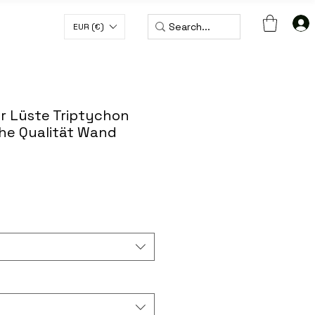
EUR (€)
 € MIT DEM CODE WORLDWIDE50
r Lüste Triptychon
he Qualität Wand