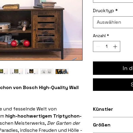
Drucktyp
*
Auswählen
Anzahl
*
In 
ychon von Bosch High-Quality Wall
le und fesselnde Welt von
Künstler
em
high-hochwertigem Triptychon-
Hieronymus Bosc
ischen Meisterwerks,
Der Garten der
Größen
 Paradies, irdische Freuden und Hölle -