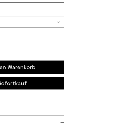
den Warenkorb
Sofortkauf
h