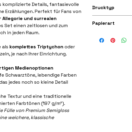
Erhältlich in A3
komplizierte Details, fantasievolle
Drucktyp
(329mm x 483m
e Erzählungen. Perfekt für Fans von
r Allegorie und surrealen
Hochwertiger 300
Papierart
ses Set einen zeitlosen und zum
h in jeden Raum.
Erhältlich in Arch
Premium Semiglos
e als
komplettes Triptychon
oder
zeln, je nach Ihrer Einrichtung.
wertigen Medienoptionen
fe Schwarztöne, lebendige Farben
 das jedes noch so kleine Detail
he Textur und eine traditionelle
inierten Farbtönen (197 g/m²).
die Fülle von Premium Semigloss
eine weichere, klassische