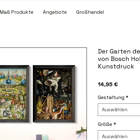
Maß Produkte
Angebote
Großhandel
R VERSAND BEI PATCH- UND SLIPMAT-BESTELLUNGEN ÜBER 50,00
Der Garten de
von Bosch Ho
Kunstdruck
Preis
14,95 €
Gestaltung
*
Auswählen
Größe
*
Auswählen