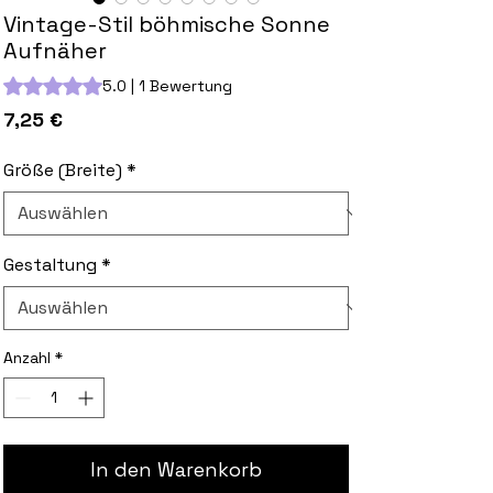
Vintage-Stil böhmische Sonne
Aufnäher
Das Rating beträgt 5.0 von fünf Sternen, basierend auf 1 Bewe
5.0 | 1 Bewertung
Preis
7,25 €
Größe (Breite)
*
Gestaltung
*
Anzahl
*
In den Warenkorb