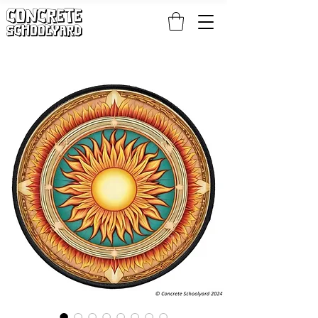
KOSTENLOSER STANDARDWELTWEITER VERSAND BEI PATCH- UND S