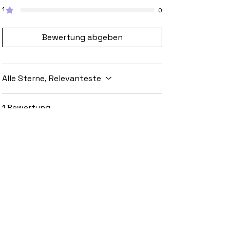
1
0
Bewertung abgeben
Alle Sterne, Relevanteste
1 Bewertung
Ambrose
Mit 5 von 5 Sternen bewertet.
The patch is amazing! I love it very
much
War das hilfreich?
Ja
Ähnliche Produkte