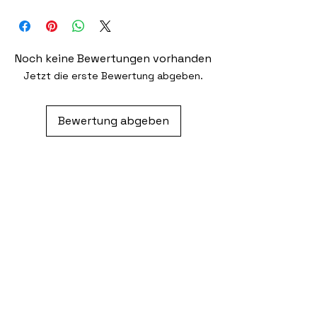
Aufbügeln (Anleitung liegt bei) oder
optional mit einer starken Nadel
Noch keine Bewertungen vorhanden
Jetzt die erste Bewertung abgeben.
Bewertung abgeben
Ähnliche Produkte