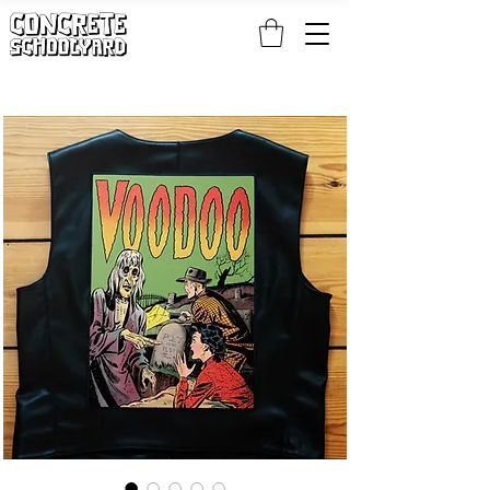
KOSTENLOSER STANDARDWELTWEITER VERSAND BEI PATCH- UND S