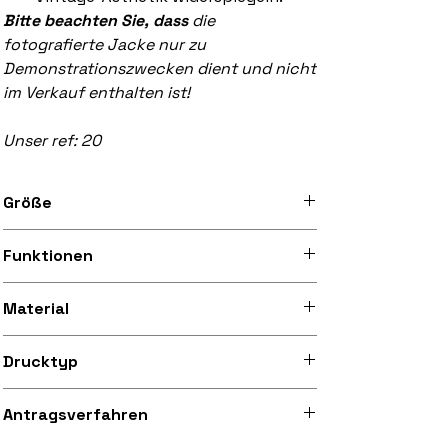
Bitte beachten Sie, dass
die
fotografierte Jacke nur zu
Demonstrationszwecken dient und nicht
im Verkauf enthalten ist!
Unser ref: 20
Größe
Erhältlich in den Größen 8 Zoll x 12 Zoll
Funktionen
(20,3 cm x 30,5 cm) und 9,5 Zoll x 13,5
Zoll (24,1 cm x 34,3 cm)
Aufgenähter schwarzer Rand, Bügelvlies
Material
Seidig glattes und leicht glänzendes
Drucktyp
Mikrofasergewebe (aus recyceltem
Polyester)
Hochwertiger Digitaldruck mit 300 dpi
Antragsverfahren
auf Stoff