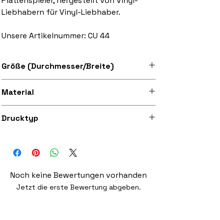
Plattenspieler, hergestellt von Vinyl-
Liebhabern für Vinyl-Liebhaber.
Unsere Artikelnummer: CU 44
Größe (Durchmesser/Breite)
Erhältlich in den Größen 7" und 12"
Material
Superweicher Filz
Drucktyp
Hochwertiger 300dpi Digitaldruck auf
Stoff
Noch keine Bewertungen vorhanden
Jetzt die erste Bewertung abgeben.
Bewertung abgeben