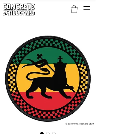
KOSTENLOSER STANDARDWELTWEITER VERSAND BEI PATCH- UND S