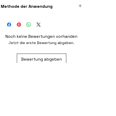
Polyester)
Hochwertiger 300dpi Digitaldruck auf
Methode der Anwendung
Stoff
Aufbügeln (Anleitung liegt bei) oder
wahlweise Nähen mit einer starken Nadel
Noch keine Bewertungen vorhanden
Jetzt die erste Bewertung abgeben.
Bewertung abgeben
Ähnliche Produkte