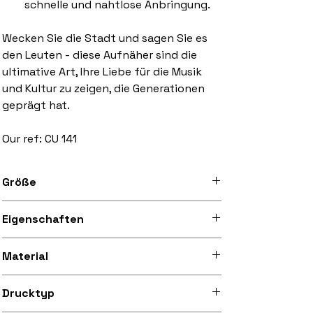
schnelle und nahtlose Anbringung.
Wecken Sie die Stadt und sagen Sie es
den Leuten - diese Aufnäher sind die
ultimative Art, Ihre Liebe für die Musik
und Kultur zu zeigen, die Generationen
geprägt hat.
Our ref: CU 141
Größe
3 Zoll bis 10 Zoll Breite
Eigenschaften
Abgenähter schwarzer Rand,
Material
aufbügelbare Rückseite
Seidig glatter und leicht glänzender
Drucktyp
Mikrofaserstoff (aus recyceltem