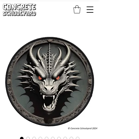
KOSTENLOSER STANDARDWELTWEITER VERSAND BEI PATCH- UND S