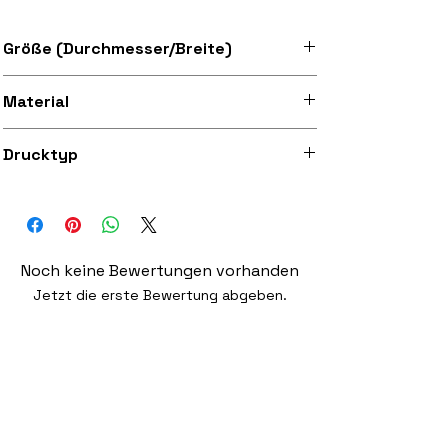
Größe (Durchmesser/Breite)
Erhältlich in den Größen 7" und 12"
Material
Superweicher Filz
Drucktyp
Hochwertiger 300dpi Digitaldruck auf
Stoff
Noch keine Bewertungen vorhanden
Jetzt die erste Bewertung abgeben.
Bewertung abgeben
Ähnliche Produkte